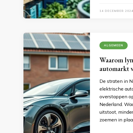
14 DECEMBER 202
ALGEMEEN
Waarom lynk
automarkt 
De straten in N
elektrische aut
overstappen op
Nederland. Waar
uitstoot, minde
zoemen in plaa