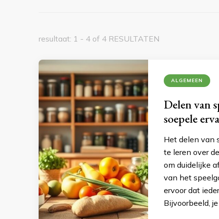
resultaat: 1 - 4 of 4 RESULTATEN
ALGEMEEN
Delen van s
soepele erv
Het delen van 
te leren over d
om duidelijke 
van het speelg
ervoor dat ied
Bijvoorbeeld, j