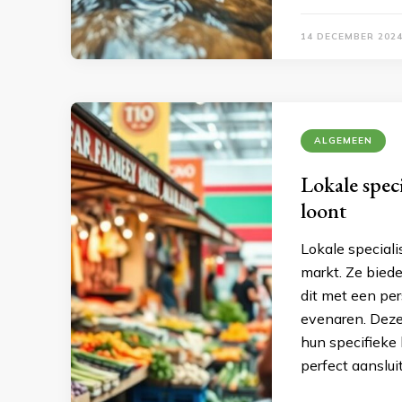
14 DECEMBER 202
ALGEMEEN
Lokale spec
loont
Lokale special
markt. Ze bied
dit met een per
evenaren. Deze
hun specifieke
perfect aanslui