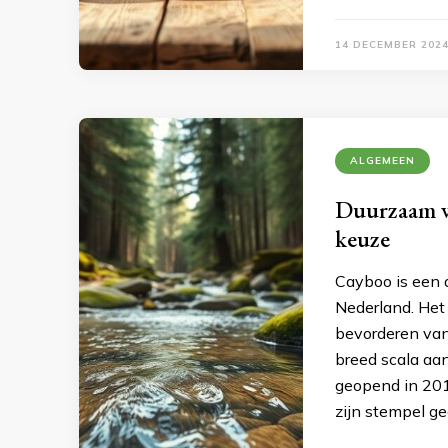
14 DECEMBER 202
ALGEMEEN
Duurzaam wi
keuze
Cayboo is een 
Nederland. Het 
bevorderen van
breed scala aan
geopend in 201
zijn stempel g