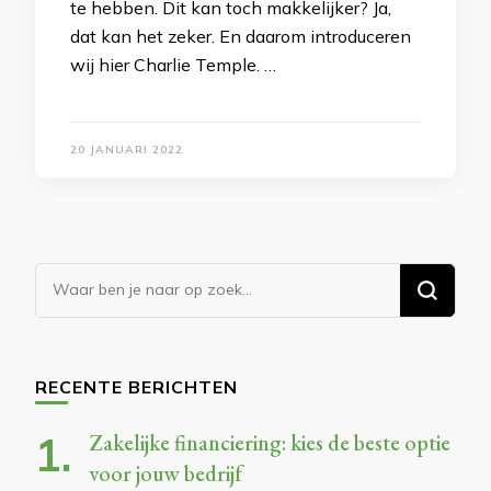
te hebben. Dit kan toch makkelijker? Ja,
dat kan het zeker. En daarom introduceren
wij hier Charlie Temple. …
20 JANUARI 2022
Op
zoek
naar
iets?
RECENTE BERICHTEN
Zakelijke financiering: kies de beste optie
voor jouw bedrijf