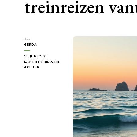
treinreizen van
door
GERDA
19 JUNI 2025
LAAT EEN REACTIE
OP
ACHTER
ONTSPAN
EN
GENIET
VAN
PRACHTIGE
TREINREIZEN
VANUIT
BARCELONA